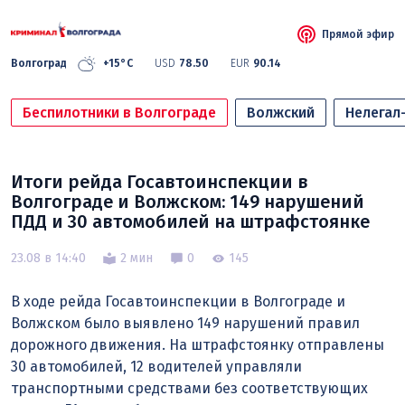
Прямой эфир
Волгоград
+15°C
USD
78.50
EUR
90.14
Беспилотники в Волгограде
Волжский
Нелегал
Итоги рейда Госавтоинспекции в
Волгограде и Волжском: 149 нарушений
ПДД и 30 автомобилей на штрафстоянке
23.08 в 14:40
2 мин
0
145
В ходе рейда Госавтоинспекции в Волгограде и
Волжском было выявлено 149 нарушений правил
дорожного движения. На штрафстоянку отправлены
30 автомобилей, 12 водителей управляли
транспортными средствами без соответствующих