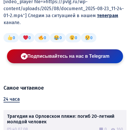
[video_player file=»https://pvlg.ru/wp-
content/uploads/2025/08/document_2025-08-23_11-24-
01-2.mp4″] Следим за ситуацией в нашем
телеграм
канале.
0
0
0
0
0
0
Подписывайтесь на нас в Telegram
Самое читаемое
24 часа
Трагедия на Орловском пляже: погиб 20-летний
молодой человек
05:40 07.08
0
160