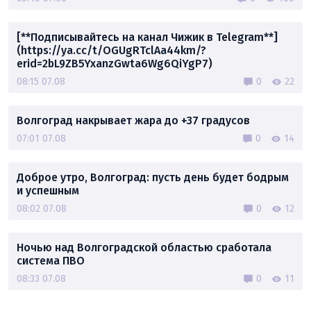
[**Подписывайтесь на канал Чижик в Telegram**]
(https://ya.cc/t/OGUgRTclAa44km/?
erid=2bL9ZB5YxanzGwta6Wg6QiYgP7)
08:15 07.08
0
22
Волгоград накрывает жара до +37 градусов
07:01 07.08
0
14
Доброе утро, Волгоград: пусть день будет бодрым
и успешным
08:02 07.08
0
12
Ночью над Волгоградской областью сработала
система ПВО
08:33 07.08
0
11